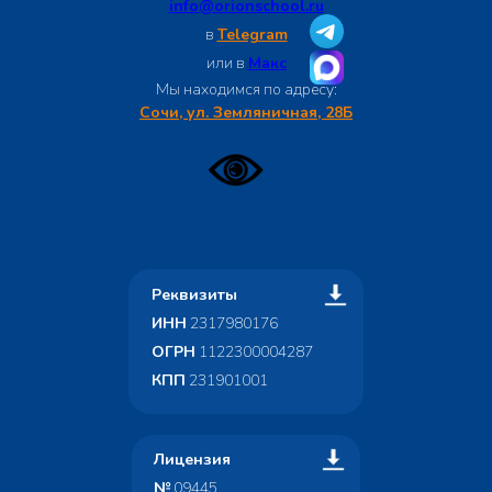
info@orionschool.ru
в
Telegram
или в
Макс
Мы находимся по адресу:
Сочи, ул. Земляничная, 28Б
Реквизиты
ИНН
2317980176
ОГРН
1122300004287
КПП
231901001
Лицензия
№
09445