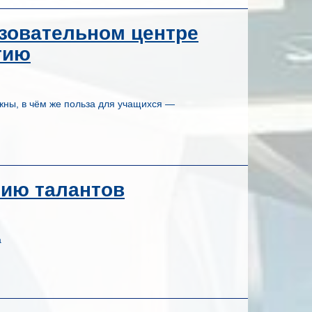
азовательном центре
тию
жны, в чём же польза для учащихся —
тию талантов
а