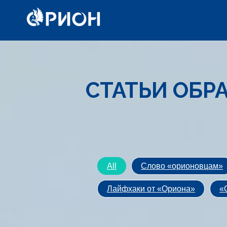
-->
СТАТЬИ ОБР
All
Слово «орионовцам»
Лайфхаки от «Ориона»
«