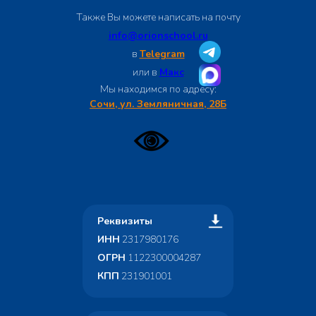
Также Вы можете написать на почту
info@orionschool.ru
в
Telegram
или в
Макс
Мы находимся по адресу:
Сочи, ул. Земляничная, 28Б
Реквизиты
ИНН
2317980176
ОГРН
1122300004287
КПП
231901001