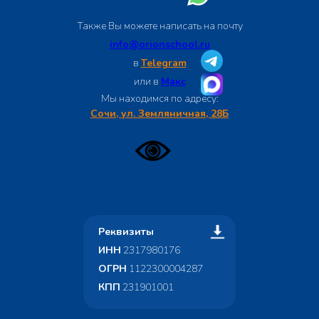
Также Вы можете написать на почту
info@orionschool.ru
в
Telegram
или в
Макс
Мы находимся по адресу:
Сочи, ул. Земляничная, 28Б
Реквизиты
ИНН
2317980176
ОГРН
1122300004287
КПП
231901001