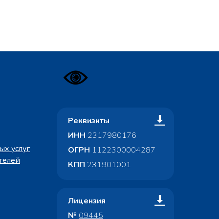
Реквизиты
ИНН
2317980176
х услуг
ОГРН
1122300004287
телей
КПП
231901001
Лицензия
№
09445